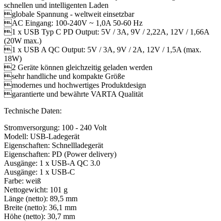
schnellen und intelligenten Laden
globale Spannung - weltweit einsetzbar
AC Eingang: 100-240V ~ 1,0A 50-60 Hz
1 x USB Typ C PD Output: 5V / 3A, 9V / 2,22A, 12V / 1,66A
(20W max.)
1 x USB A QC Output: 5V / 3A, 9V / 2A, 12V / 1,5A (max.
18W)
2 Geräte können gleichzeitig geladen werden
sehr handliche und kompakte Größe
modernes und hochwertiges Produktdesign
garantierte und bewährte VARTA Qualität
Technische Daten:
Stromversorgung: 100 - 240 Volt
Modell: USB-Ladegerät
Eigenschaften: Schnellladegerät
Eigenschaften: PD (Power delivery)
Ausgänge: 1 x USB-A QC 3.0
Ausgänge: 1 x USB-C
Farbe: weiß
Nettogewicht: 101 g
Länge (netto): 89,5 mm
Breite (netto): 36,1 mm
Höhe (netto): 30,7 mm