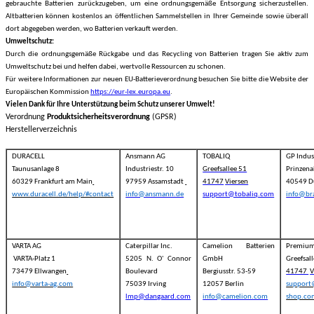
gebrauchte Batterien zurückzugeben, um eine ordnungsgemäße Entsorgung sicherzustellen.
Altbatterien können kostenlos an öffentlichen Sammelstellen in Ihrer Gemeinde sowie überall
dort abgegeben werden, wo Batterien verkauft werden.
Umweltschutz:
Durch die ordnungsgemäße Rückgabe und das Recycling von Batterien tragen Sie aktiv zum
Umweltschutz bei und helfen dabei, wertvolle Ressourcen zu schonen.
Für weitere Informationen zur neuen EU-Batterieverordnung besuchen Sie bitte die Website der
Europäischen Kommission
https://eur-lex.europa.eu
.
Vielen Dank für Ihre Unterstützung beim Schutz unserer Umwelt!
Verordnung
Produktsicherheitsverordnung
(GPSR)
Herstellerverzeichnis
DURACELL
Ansmann AG
TOBALIQ
GP Indus
Taunusanlage 8
Industriestr. 10
Greefsallee 51
Prinzena
60329 Frankfurt am Main
97959 Assamstadt
41747
Viersen
40549 D
www.duracell.de/help/#contact
info@ansmann.de
support@tobaliq.com
info@br
VARTA AG
Caterpillar Inc.
Camelion Batterien
Premiu
VARTA-Platz 1
5205 N. O' Connor
GmbH
Greefsal
73479 Ellwangen
Boulevard
Bergiusstr. 53-59
41747
V
info@varta-ag.com
75039 Irving
12057 Berlin
suppor
lmp@dangaard.com
info@camelion.com
shop.co