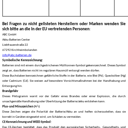
Bei Fragen zu nicht gelisteten Herstellern oder Marken wenden Sie
sich bitte an die In der EU vertretenden Personen
:
ABC GmbH
Akku Batterien Center
Liebfrauenstraße 22
67292 Kirchheimbolanden
info@abc-batterien.de
Symbolische Kennzeichnung:
Batterien sind mit einem durchgestrichenen Mülltonnen-Symbol gekennzeichnet. Dieses Symbol
zeigt an, dass Batterien nicht im regulären Hausmüll entsorgt werden dürfen.
Diese Buchstaben kennzeichnen gefährliche Stoffe in der Batterie, wie Blei (Pb), Quecksilber (Hg)
oder Cadmium (Cd). Sie weisen auf besondere Vorsichtsmaßnahmen bei der Handhabung und
Entsorgung hin.
Brandgefahr
Dieses Piktogramm warnt vor der Gefahr eines Brandes oder einer Explosion, die durch
unsachgemäße Handhabung oder Überhitzung der Batterie/akku entstehen kann.
Plus- und Minuszeichen (+/-)
:
Diese Zeichen zeigen die Polarität der Batterie/Akku an und helfen sicherzustellen, dass sie
korrekt in Geräten eingesetzt wird, um Schäden zu vermeiden.
CE-Kennzeichnung
und
WEEE-Symbol:
Das CE-Zeichen bestätigt, dass das Produkt den europäischen Sicherheits-, Gesundheits- und