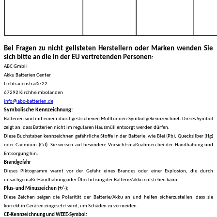
Bei Fragen zu nicht gelisteten Herstellern oder Marken wenden Sie
sich bitte an die In der EU vertretenden Personen
:
ABC GmbH
Akku Batterien Center
Liebfrauenstraße 22
67292 Kirchheimbolanden
info@abc-batterien.de
Symbolische Kennzeichnung:
Batterien sind mit einem durchgestrichenen Mülltonnen-Symbol gekennzeichnet. Dieses Symbol
zeigt an, dass Batterien nicht im regulären Hausmüll entsorgt werden dürfen.
Diese Buchstaben kennzeichnen gefährliche Stoffe in der Batterie, wie Blei (Pb), Quecksilber (Hg)
oder Cadmium (Cd). Sie weisen auf besondere Vorsichtsmaßnahmen bei der Handhabung und
Entsorgung hin.
Brandgefahr
Dieses Piktogramm warnt vor der Gefahr eines Brandes oder einer Explosion, die durch
unsachgemäße Handhabung oder Überhitzung der Batterie/akku entstehen kann.
Plus- und Minuszeichen (+/-)
:
Diese Zeichen zeigen die Polarität der Batterie/Akku an und helfen sicherzustellen, dass sie
korrekt in Geräten eingesetzt wird, um Schäden zu vermeiden.
CE-Kennzeichnung
und
WEEE-Symbol: