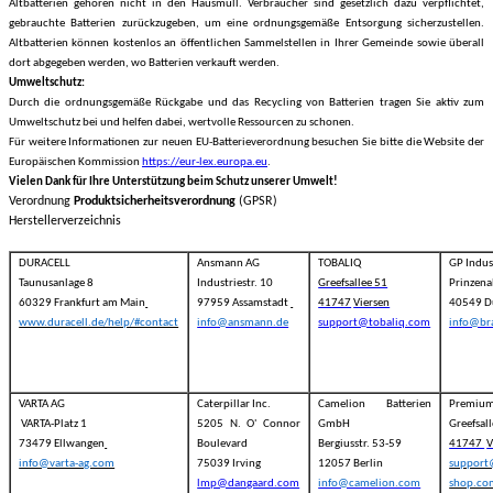
Altbatterien gehören nicht in den Hausmüll. Verbraucher sind gesetzlich dazu verpflichtet,
gebrauchte Batterien zurückzugeben, um eine ordnungsgemäße Entsorgung sicherzustellen.
Altbatterien können kostenlos an öffentlichen Sammelstellen in Ihrer Gemeinde sowie überall
dort abgegeben werden, wo Batterien verkauft werden.
Umweltschutz:
Durch die ordnungsgemäße Rückgabe und das Recycling von Batterien tragen Sie aktiv zum
Umweltschutz bei und helfen dabei, wertvolle Ressourcen zu schonen.
Für weitere Informationen zur neuen EU-Batterieverordnung besuchen Sie bitte die Website der
Europäischen Kommission
https://eur-lex.europa.eu
.
Vielen Dank für Ihre Unterstützung beim Schutz unserer Umwelt!
Verordnung
Produktsicherheitsverordnung
(GPSR)
Herstellerverzeichnis
DURACELL
Ansmann AG
TOBALIQ
GP Indus
Taunusanlage 8
Industriestr. 10
Greefsallee 51
Prinzena
60329 Frankfurt am Main
97959 Assamstadt
41747
Viersen
40549 D
www.duracell.de/help/#contact
info@ansmann.de
support@tobaliq.com
info@br
VARTA AG
Caterpillar Inc.
Camelion Batterien
Premiu
VARTA-Platz 1
5205 N. O' Connor
GmbH
Greefsal
73479 Ellwangen
Boulevard
Bergiusstr. 53-59
41747
V
info@varta-ag.com
75039 Irving
12057 Berlin
suppor
lmp@dangaard.com
info@camelion.com
shop.co