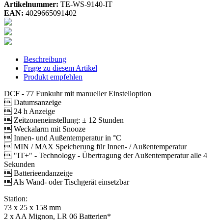
Artikelnummer:
TE-WS-9140-IT
EAN:
4029665091402
Beschreibung
Frage zu diesem Artikel
Produkt empfehlen
DCF - 77 Funkuhr mit manueller Einstelloption
 Datumsanzeige
 24 h Anzeige
 Zeitzoneneinstellung: ± 12 Stunden
 Weckalarm mit Snooze
 Innen- und Außentemperatur in °C
 MIN / MAX Speicherung für Innen- / Außentemperatur
 "IT+" - Technology - Übertragung der Außentemperatur alle 4
Sekunden
 Batterieendanzeige
 Als Wand- oder Tischgerät einsetzbar
Station:
73 x 25 x 158 mm
2 x AA Mignon, LR 06 Batterien*