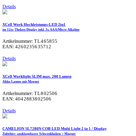
Details
XCell Work Hochleistungs-LED 2in1
im 12er Theken-Display inkl. 3x AAA/Micro Alkaline
Artikelnummer:
TL465855
EAN:
4260235635712
Details
XCell Worklight SLIM max. 200 Lumen
Akku Lampe mit Magnet
Artikelnummer:
TL802506
EAN:
4042883802506
Details
CAMELION SL7280N COB LED Multi Light 2 in 1 / Display
Zubehör: ausklappbarer Schwenkhaken + Magnet