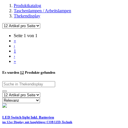
Produktkatalog
Taschenlampen / Arbeitslampen
Thekendisplay
Seite 1 von 1
«
‹
1
›
»
Es wurden
12
Produkte gefunden
LED Switch light Inkl. Batterien
im 12er Display mit langlebiger COB LED-Technik