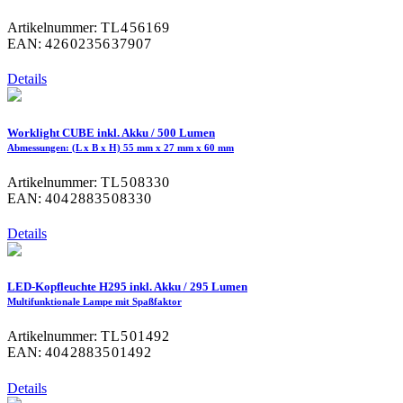
Artikelnummer:
TL456169
EAN:
4260235637907
Details
Worklight CUBE inkl. Akku / 500 Lumen
Abmessungen: (L x B x H) 55 mm x 27 mm x 60 mm
Artikelnummer:
TL508330
EAN:
4042883508330
Details
LED-Kopfleuchte H295 inkl. Akku / 295 Lumen
Multifunktionale Lampe mit Spaßfaktor
Artikelnummer:
TL501492
EAN:
4042883501492
Details