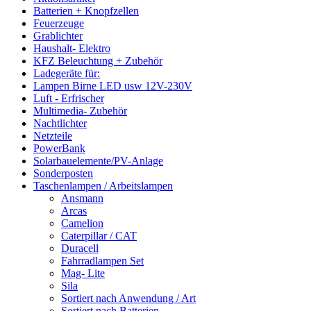
Batterien + Knopfzellen
Feuerzeuge
Grablichter
Haushalt- Elektro
KFZ Beleuchtung + Zubehör
Ladegeräte für:
Lampen Birne LED usw 12V-230V
Luft - Erfrischer
Multimedia- Zubehör
Nachtlichter
Netzteile
PowerBank
Solarbauelemente/PV-Anlage
Sonderposten
Taschenlampen / Arbeitslampen
Ansmann
Arcas
Camelion
Caterpillar / CAT
Duracell
Fahrradlampen Set
Mag- Lite
Sila
Sortiert nach Anwendung / Art
Sortiert nach Batterien